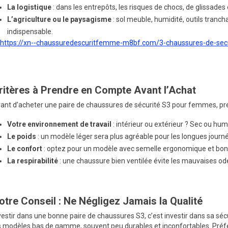
La logistique
: dans les entrepôts, les risques de chocs, de glissades
L’agriculture ou le paysagisme
: sol meuble, humidité, outils tran
indispensable.
https://xn--chaussuredescuritfemme-m8bf.com/3-chaussures-de-se
ritères à Prendre en Compte Avant l’Achat
ant d’acheter une paire de chaussures de sécurité S3 pour femmes, pr
Votre environnement de travail
: intérieur ou extérieur ? Sec ou hum
Le poids
: un modèle léger sera plus agréable pour les longues journ
Le confort
: optez pour un modèle avec semelle ergonomique et bon 
La respirabilité
: une chaussure bien ventilée évite les mauvaises ode
otre Conseil : Ne Négligez Jamais la Qualité
vestir dans une bonne paire de chaussures S3, c’est investir dans sa sécur
s modèles bas de gamme, souvent peu durables et inconfortables. Pré