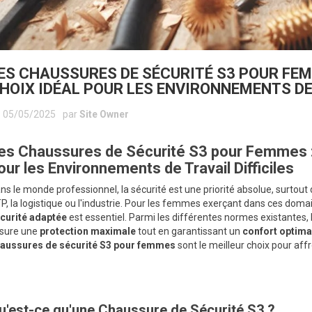
ES CHAUSSURES DE SÉCURITÉ S3 POUR FEMM
HOIX IDÉAL POUR LES ENVIRONNEMENTS DE 
05/05/2025
par
Site Owner
es Chaussures de Sécurité S3 pour Femmes : 
our les Environnements de Travail Difficiles
ns le monde professionnel, la sécurité est une priorité absolue, surtou
P, la logistique ou l'industrie. Pour les femmes exerçant dans ces doma
curité adaptée
est essentiel. Parmi les différentes normes existantes,
sure une
protection maximale
tout en garantissant un
confort optima
aussures de sécurité S3 pour femmes
sont le meilleur choix pour aff
u'est-ce qu'une Chaussure de Sécurité S3 ?