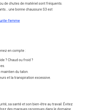
 ou de chutes de matériel sont fréquents.
chants… une bonne chaussure S3 est
curite-femme
enez en compte :
ide ? Chaud ou froid ?
ées.
maintien du talon.
urs et la transpiration excessive.
ité, sa santé et son bien-être au travail. Évitez
férez des marques reconnues dans le domaine