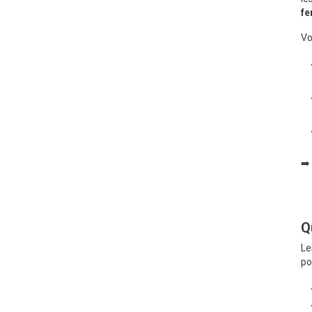
f
Vo
➡️
Q
Le
po