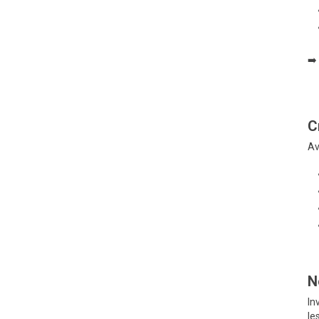
➡️
C
Av
N
In
le