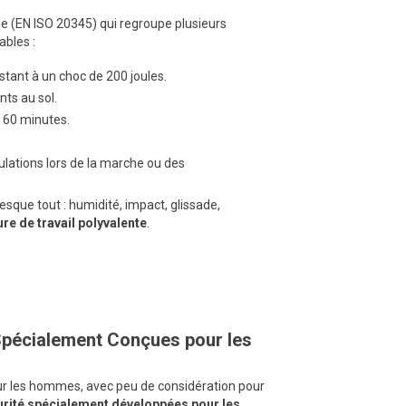
 (EN ISO 20345) qui regroupe plusieurs
ables :
tant à un choc de 200 joules.
nts au sol.
 60 minutes.
culations lors de la marche ou des
sque tout : humidité, impact, glissade,
re de travail polyvalente
.
Spécialement Conçues pour les
ur les hommes, avec peu de considération pour
rité spécialement développées pour les