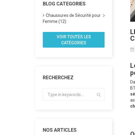
BLOG CATEGORIES
Chaussures de Sécurité pour
Femme (12)
L
VOIR TOUTES LES
C
CATÉGORIES
L
p
RECHERCHEZ
Da
BT
sé
as
ch
NOS ARTICLES
Q