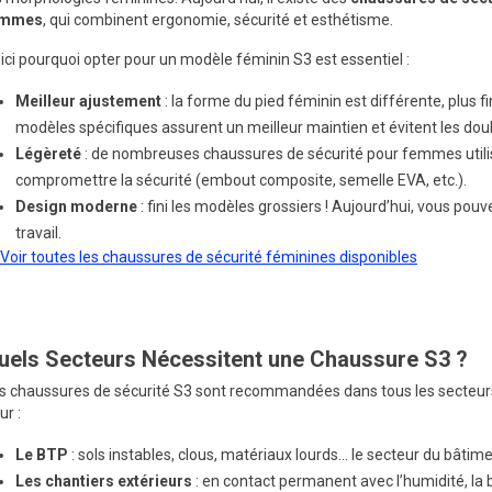
emmes
, qui combinent ergonomie, sécurité et esthétisme.
ici pourquoi opter pour un modèle féminin S3 est essentiel :
Meilleur ajustement
: la forme du pied féminin est différente, plus f
modèles spécifiques assurent un meilleur maintien et évitent les dou
Légèreté
: de nombreuses chaussures de sécurité pour femmes utili
compromettre la sécurité (embout composite, semelle EVA, etc.).
Design moderne
: fini les modèles grossiers ! Aujourd’hui, vous pouve
travail.
Voir toutes les chaussures de sécurité féminines disponibles
uels Secteurs Nécessitent une Chaussure S3 ?
s chaussures de sécurité S3 sont recommandées dans tous les secteurs o
ur :
Le BTP
: sols instables, clous, matériaux lourds… le secteur du bât
Les chantiers extérieurs
: en contact permanent avec l’humidité, la bo