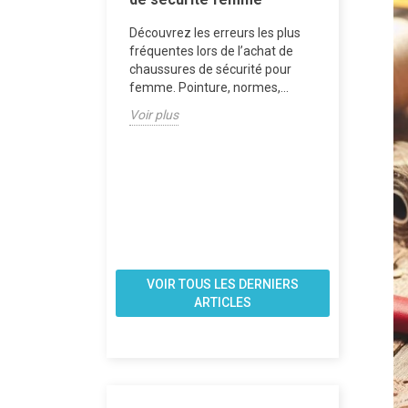
ures de
Chaussur
Découvrez les erreurs les plus
 pour Femmes :
femme po
fréquentes lors de l’achat de
st le Choix
sensibles
chaussures de sécurité pour
es
cas de do
femme. Pointure, normes,...
nts de Travail
Découvrez 
Voir plus
de sécurit
 de sécurité S3
quand on a
ffrent une
Semelles a
imale dans des
embouts...
 de travail...
Voir plus
VOIR TOUS LES DERNIERS
ARTICLES