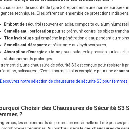
s chaussures de sécurité de type S3 répondent à une norme européenne
igences techniques. Elles offrent un ensemble de protections indispens
Embout de sécurité
(souvent en acier, composite ou aluminium) résis
Semelle anti-perforation
pour se prémunir contre les objets trancha
Tige hydrofuge
qui empêche la pénétration d'eau pendant au moins
Semelle antidérapante
et résistante aux hydrocarbures.
Absorption d’énergie au talon
pour soulager la pression sur les arti
stationnements prolongés.
trement dit, une chaussure de sécurité S3 est conçue pour résister à pre
rforation, salissures… C’est la norme la plus complète pour une
chaussu
Découvrez notre sélection de chaussures de sécurité S3 pour femmes
ourquoi Choisir des Chaussures de Sécurité S3 
emmes ?
ngtemps, les équipements de protection individuelle ont été pensés po
s morphologies féminines. Aujourd’hui, il existe des
chaussures de sécu