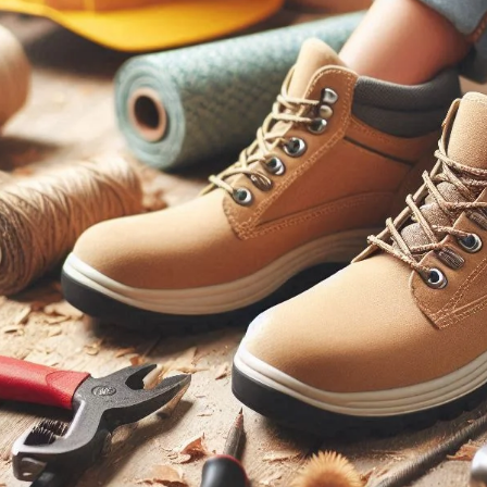
es de sécurité
Chaussures de Sécurité
Chaus
ur pieds
Antidérapantes : Priorité à
Pas C
 : que porter en
la Sécurité et au Confort
Protec
uleurs ?
Maîtri
Découvrez notre guide complet
quelles chaussures
pour choisir des chaussures de
Découvr
é femme porter
sécurité antidérapantes fiables,
chaussu
 mal aux pieds.
confortables et...
pour f
mortissantes,
sur la qu
Voir plus
Voir plu