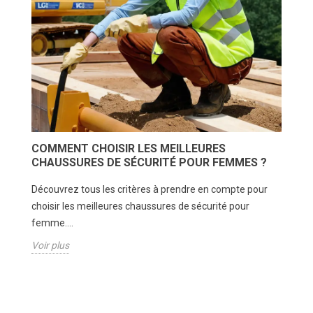
COMMENT CHOISIR LES MEILLEURES
T
CHAUSSURES DE SÉCURITÉ POUR FEMMES ?
À
Découvrez tous les critères à prendre en compte pour
Dé
té
choisir les meilleures chaussures de sécurité pour
de
femme....
sty
Voir plus
Vo