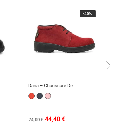
-40%
-40%
Dana – Chaussure De...
Cast - Cha
Rouge
Noir
Rose
Noir
Prix
Prix
Prix
Pr
44,40 €
59
74,00 €
85,00 €
de
de
base
base