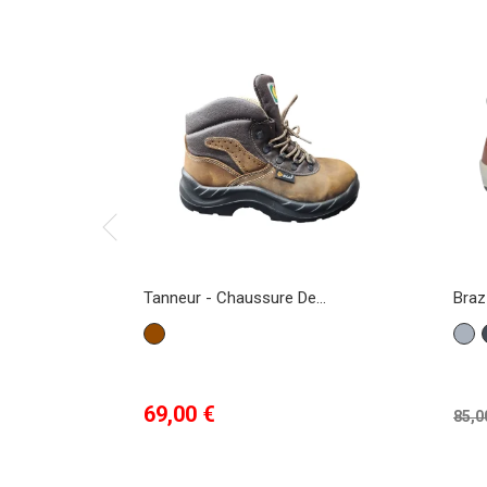
Tanneur - Chaussure De...
Braz
Marron
Gris
Prix
Pri
69,00 €
85,0
de
ba