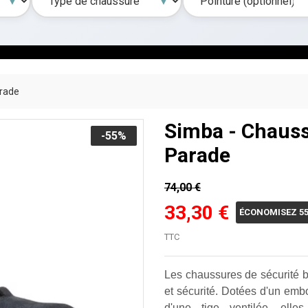
arade
Simba - Chauss
-55%
Parade
74,00 €
33,30 €
ÉCONOMISEZ 5
TTC
Les chaussures de sécurité ba
et sécurité. Dotées d'un embo
d'une tige ventilée, elle