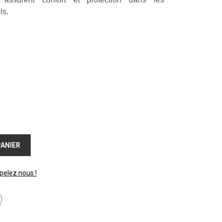
ls.
PANIER
pelez nous !