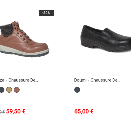
-30%
-30%
za - Chaussure De...
Doumi - Chaussure De...
Noir
Camel
brique
Noir
x
Prix
Prix
59,50 €
65,00 €
0 €
se