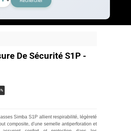
Rechercher
ure De Sécurité S1P -
5%
sses Simba S1P allient respirabilité, légèreté
ut composite, d'une semelle antiperforation et
s assurent confort et protection dans les