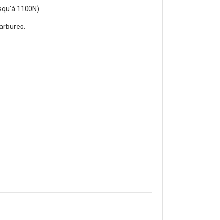
usqu'à 1100N).
carbures.