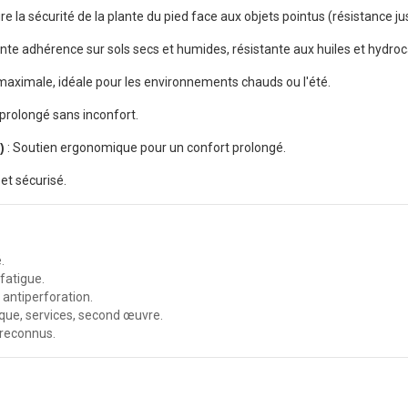
re la sécurité de la plante du pied face aux objets pointus (résistance j
ente adhérence sur sols secs et humides, résistante aux huiles et hydro
 maximale, idéale pour les environnements chauds ou l'été.
 prolongé sans inconfort.
)
: Soutien ergonomique pour un confort prolongé.
et sécurisé.
.
fatigue.
antiperforation.
tique, services, second œuvre.
e reconnus.