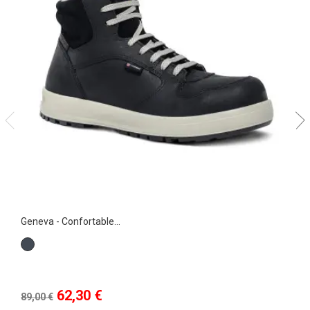
Geneva - Confortable...
Noir
Prix
Prix
62,30 €
89,00 €