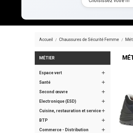
Accueil
Chaussures de Sécurité Femme
Mét
MÉT
MÉTIER

Espace vert

Santé

Second œuvre

Electronique (ESD)

Cuisine, restauration et service

BTP

Commerce - Distribution