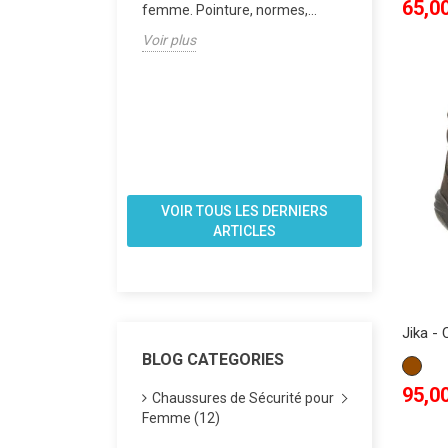
es
cas de do
Prix
65,0
femme. Pointure, normes,...
nts de Travail
Découvrez 
Voir plus
de sécurit
 de sécurité S3
quand on a
ffrent une
Semelles a
imale dans des
embouts...
 de travail...
Voir plus
VOIR TOUS LES DERNIERS
ARTICLES
Jika - 
BLOG CATEGORIES
Marron
Prix
95,0
Chaussures de Sécurité pour
Femme (12)