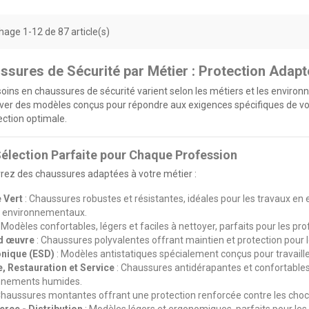
hage 1-12 de 87 article(s)
ssures de Sécurité par Métier : Protection Adap
oins en chaussures de sécurité varient selon les métiers et les envi
ver des modèles conçus pour répondre aux exigences spécifiques de votre
ection optimale.
élection Parfaite pour Chaque Profession
rez des chaussures adaptées à votre métier :
 Vert
: Chaussures robustes et résistantes, idéales pour les travaux en 
s environnementaux.
 Modèles confortables, légers et faciles à nettoyer, parfaits pour les 
d œuvre
: Chaussures polyvalentes offrant maintien et protection pour l
onique (ESD)
: Modèles antistatiques spécialement conçus pour travaill
e, Restauration et Service
: Chaussures antidérapantes et confortable
nnements humides.
Chaussures montantes offrant une protection renforcée contre les chocs 
ce - Distribution
: Modèles légers et ergonomiques, parfaits pour les