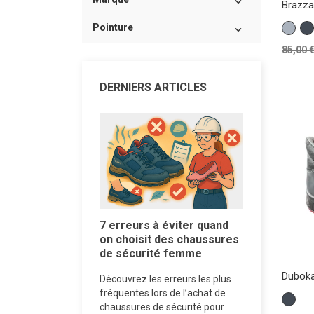

Brazza
Pointure
Gris
Noi

Prix
85,00 
de
base
DERNIERS ARTICLES
7 erreurs à éviter quand
on choisit des chaussures
de sécurité femme
ures de
Chaussur
Duboka
Découvrez les erreurs les plus
 pour Femmes :
femme po
fréquentes lors de l’achat de
Noir
st le Choix
sensibles
chaussures de sécurité pour