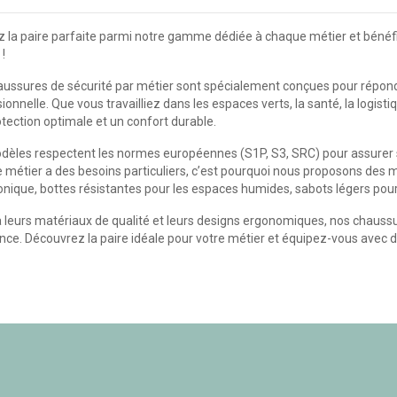
 la paire parfaite parmi notre gamme dédiée à chaque métier et bénéfi
 !
ussures de sécurité par métier sont spécialement conçues pour répond
ionnelle. Que vous travailliez dans les espaces verts, la santé, la logist
tection optimale et un confort durable.
èles respectent les normes européennes (S1P, S3, SRC) pour assurer s
métier a des besoins particuliers, c’est pourquoi nous proposons des 
ronique, bottes résistantes pour les espaces humides, sabots légers pour
 leurs matériaux de qualité et leurs designs ergonomiques, nos chaussur
ce. Découvrez la paire idéale pour votre métier et équipez-vous avec des