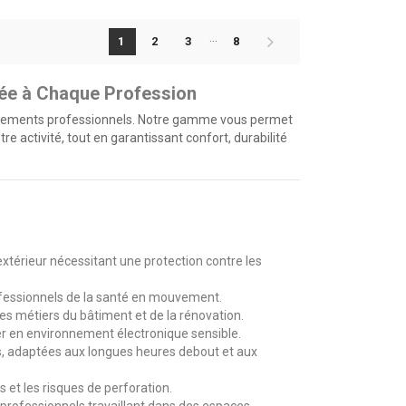
base
…
1
2
3
8
tée à Chaque Profession
ronnements professionnels. Notre gamme vous permet
 activité, tout en garantissant confort, durabilité
extérieur nécessitant une protection contre les
professionnels de la santé en mouvement.
es métiers du bâtiment et de la rénovation.
er en environnement électronique sensible.
s, adaptées aux longues heures debout et aux
et les risques de perforation.
 professionnels travaillant dans des espaces