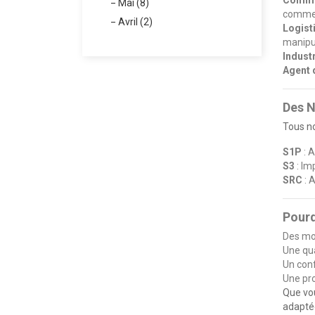
Mai (8)
commer
Avril (2)
Logist
manipul
Indust
Agent 
Des N
Tous no
S1P
: A
S3
: Im
SRC
: 
Pourq
Des mo
Une qua
Un conf
Une pro
Que vou
adaptée