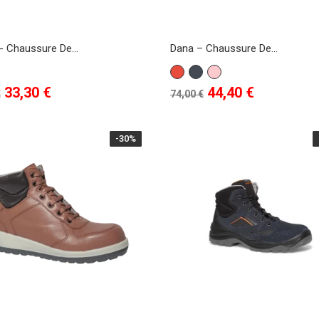
- Chaussure De...
Dana – Chaussure De...
Rouge
Noir
Rose
Prix
Prix
Prix
33,30 €
44,40 €
€
74,00 €
de
base
-30%
-30%