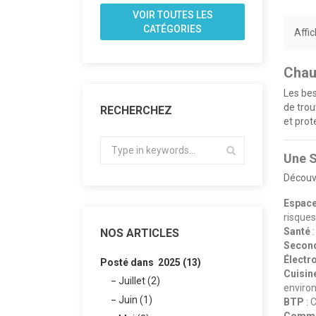
VOIR TOUTES LES
CATÉGORIES
Affic
Chau
Les bes
de trou
RECHERCHEZ
et prot
Une S
Découv
Espace
risque
Santé
:
NOS ARTICLES
Secon
Électr
Posté dans 2025 (13)
Cuisin
Juillet (2)
enviro
Juin (1)
BTP
: 
Commer