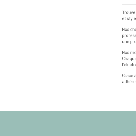
Trouvez
et style
Nos cha
profess
une pro
Nos mod
Chaque 
l’élect
Grâce à
adhéren