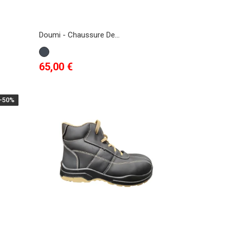
Doumi - Chaussure De...
Noir
Prix
65,00 €
-50%
-50%