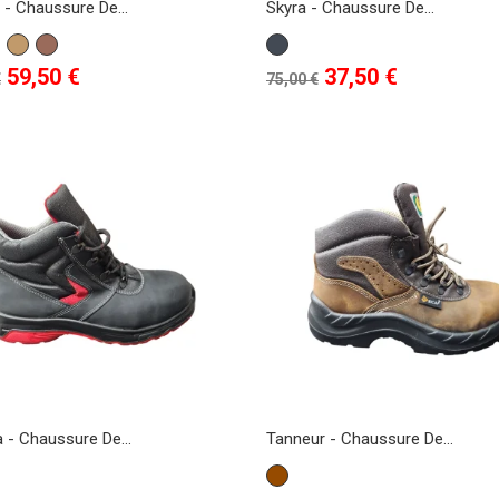
 - Chaussure De...
Skyra - Chaussure De...
r
Camel
brique
Noir
Prix
Prix
Prix
59,50 €
37,50 €
€
75,00 €
de
base
es de sécurité
Chaussures de Sécurité
Chaus
 - Chaussure De...
Tanneur - Chaussure De...
ur pieds
Antidérapantes : Priorité à
Pas C
Marron
 : que porter en
la Sécurité et au Confort
Protec